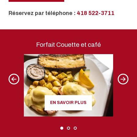
Réservez par téléphone :
418 522-3711
Forfait Couette et café
Forfai
EN SAVOIR PLUS