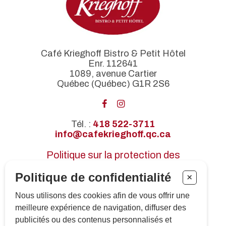
Café Krieghoff Bistro & Petit Hôtel
Enr. 112641
1089, avenue Cartier
Québec (Québec) G1R 2S6
Tél. :
418 522-3711
info@cafekrieghoff.qc.ca
Politique sur la protection des
renseignements personnels
Politique de confidentialité
+
Certifications
Nous utilisons des cookies afin de vous offrir une
Revue de presse
meilleure expérience de navigation, diffuser des
Inscrivez-vous à notre infolettre !
publicités ou des contenus personnalisés et