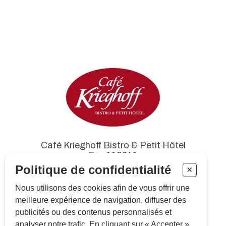
Café Krieghoff Bistro & Petit Hôtel
Enr. 112641
1089, avenue Cartier
Politique de confidentialité
+
Québec (Québec) G1R 2S6
Nous utilisons des cookies afin de vous offrir une
meilleure expérience de navigation, diffuser des
publicités ou des contenus personnalisés et
Tél. :
418 522-3711
analyser notre trafic. En cliquant sur « Accepter »,
info@cafekrieghoff.qc.ca