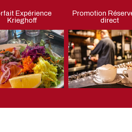
rfait Expérience
Promotion Réserv
Krieghoff
direct