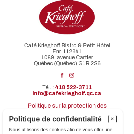
Café Krieghoff Bistro & Petit Hôtel
Enr. 112641
1089, avenue Cartier
Québec (Québec) G1R 2S6
Tél. :
418 522-3711
info@cafekrieghoff.qc.ca
Politique sur la protection des
renseignements personnels
Politique de confidentialité
+
Certifications
Nous utilisons des cookies afin de vous offrir une
Revue de presse