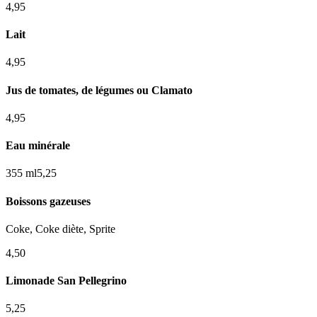
4,95
Lait
4,95
Jus de tomates, de légumes ou Clamato
4,95
Eau minérale
355 ml
5,25
Boissons gazeuses
Coke, Coke diète, Sprite
4,50
Limonade San Pellegrino
5,25