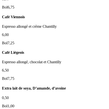
Bol
6,75
Café Viennois
Espresso allongé et crème Chantilly
6,00
Bol
7,25
Café Liégeois
Espresso allongé, chocolat et Chantilly
6,50
Bol
7,75
Extra lait de soya, D’amande, d’avoine
0,50
Bol
1,00