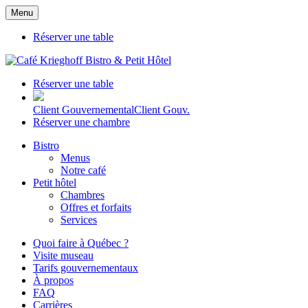
Menu
Réserver une table
Réserver une table
Client Gouvernemental
Client Gouv.
Réserver une chambre
Bistro
Menus
Notre café
Petit hôtel
Chambres
Offres et forfaits
Services
Quoi faire à Québec ?
Visite museau
Tarifs gouvernementaux
À propos
FAQ
Carrières