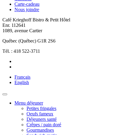
Carte-cadeau
Nous joindre
Café Krieghoff Bistro & Petit Hôtel
Enr. 112641
1089, avenue Cartier
Québec (Québec) G1R 2S6
Tél. : 418 522-3711
Français
English
Menu déjeuner
Petites fringales
Oeufs fameux
Déjeuners santé
Crêpes / pain doré
Gourmandises